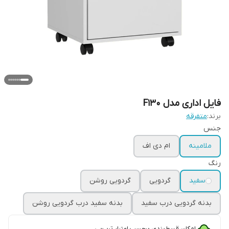
فایل اداری مدل F130
برند:
متفرقه
جنس
ملامینه
ام دی اف
رنگ
سفید
گردویی
گردویی روشن
بدنه گردویی درب سفید
بدنه سفید درب گردویی روشن
امکان قسط‌بندی برحسب اعتبار ترب‌پی