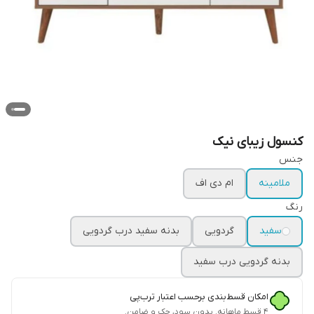
کنسول زیبای نیک
جنس
ملامینه
ام دی اف
رنگ
سفید
گردویی
بدنه سفید درب گردویی
بدنه گردویی درب سفید
امکان قسط‌بندی برحسب اعتبار ترب‌پی
۴ قسط ماهانه. بدون سود، چک و ضامن.