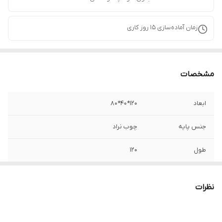
زمان آماده‌سازی
15
روز کاری
مشخصات
ابعاد
120*40*80
جنس پایه
چوب نراد
طول
120
ارتفاع
80
نظرات
عمق
40
امکانات ظاهری
کشو