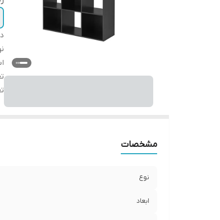
ر
دس
نو
اب
تع
ت
مشخصات
نوع
ابعاد