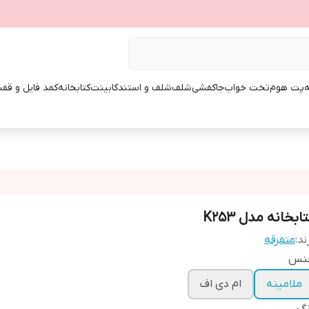
ه
پت هوم
تخت خواب
جاکفشی
شلف
شلف و استند
کابینت
کتابخانه
کمد فایل و قفس
ابخانه مدل K253
ند:
متفرقه
نس
ملامینه
ام دی اف