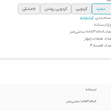
نگ
سفید
گردویی
گردویی روشن
مشکی
ته‌بندی
:
کتابخانه
ع
:
ایستاده
عاد
:
108x30x108 سانتی‌متر
داد طبقات
:
چهار
عداد قفسه
:
4
ایستاده
108x30x108 سانتی‌متر