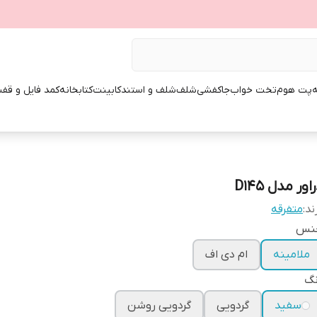
ه
پت هوم
تخت خواب
جاکفشی
شلف
شلف و استند
کابینت
کتابخانه
کمد فایل و قفس
اور مدل D145
ند:
متفرقه
نس
ملامینه
ام دی اف
نگ
سفید
گردویی
گردویی روشن