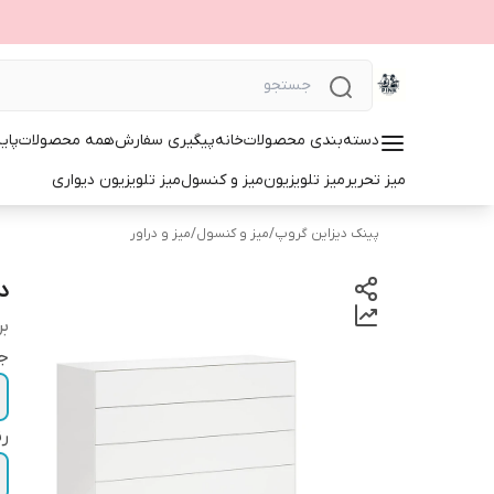
دسته‌بندی محصولات
خانه
پیگیری سفارش
همه محصولات
پای
میز تحریر
میز تلویزیون
میز و کنسول
میز تلویزیون دیواری
پینک دیزاین گروپ
/
میز و کنسول
/
میز و دراور
در
بر
ج
ر