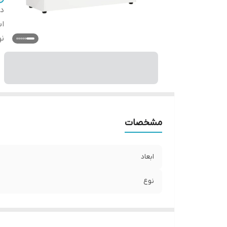
دس
اب
نو
مشخصات
ابعاد
نوع