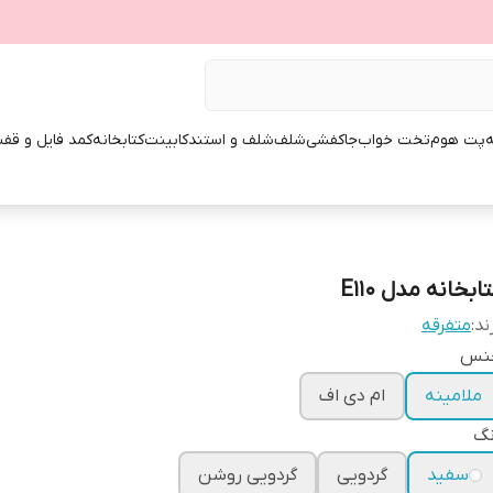
ه
پت هوم
تخت خواب
جاکفشی
شلف
شلف و استند
کابینت
کتابخانه
کمد فایل و قفس
ابخانه مدل E110
ند:
متفرقه
نس
ملامینه
ام دی اف
نگ
سفید
گردویی
گردویی روشن