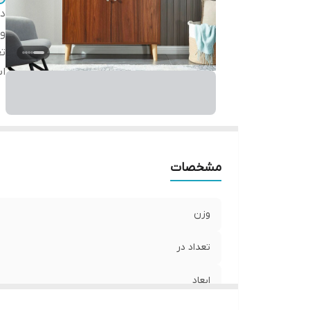
دس
و
تع
اب
مشخصات
وزن
تعداد در
ابعاد