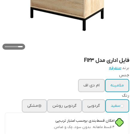
فایل اداری مدل F123
برند:
متفرقه
جنس
ملامینه
ام دی اف
رنگ
سفید
گردویی
گردویی روشن
مشکی
امکان قسط‌بندی برحسب اعتبار ترب‌پی
۴ قسط ماهانه. بدون سود، چک و ضامن.