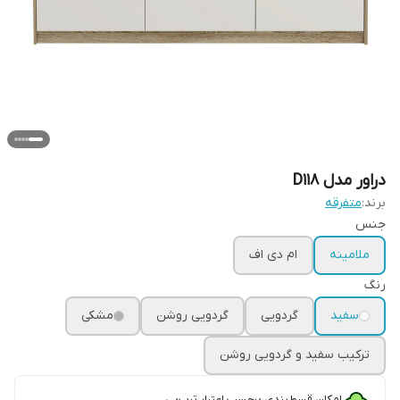
دراور مدل D118
برند:
متفرقه
جنس
ملامینه
ام دی اف
رنگ
سفید
گردویی
گردویی روشن
مشکی
ترکیب سفید و گردویی روشن
امکان قسط‌بندی برحسب اعتبار ترب‌پی