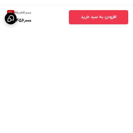
46,062,000
9
%
افزودن به سبد خرید
41,456,000
برگشت به بالا
پشتیبانی ۲۴ ساعته
۷ روز ضمانت بازگشت کالا