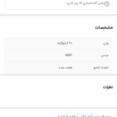
زمان آماده‌سازی
15
روز کاری
مشخصات
وزن
60 کیلوگرم
جنس
MDF
تعداد کشو
هفت عدد
ابعاد
48x40x95 سانتی‌متر
نظرات
دسته‌بندی
:
کمد فایل و قفسه اداری