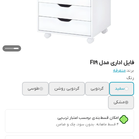
فایل اداری مدل F119
برند:
متفرقه
رنگ
سفید
گردویی
گردویی روشن
طوسی
مشکی
امکان قسط‌بندی برحسب اعتبار ترب‌پی
۴ قسط ماهانه. بدون سود، چک و ضامن.