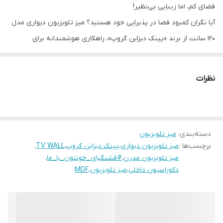
فضای کم، اما زیبایی بی‌نظیر!
آیا نگران کمبود فضا در پذیرایی خود هستید؟ میز تلویزیون دیواری مدل
۱۲۰ سانت از برند «پینک دیزاین گروپ»، راهکاری هوشمندانه برای
خانه‌های مدرن و آپارتمان‌هاست. این میز با طراحی مینیمال و کاربردی،
تمام نیازهای شما را پوشش می‌دهد بدون اینکه فضای اتاق را اشغال
نظرات
کند.
چرا این مدل برای شما ایده‌آل است؟
دسته‌بندی
:
میز تلویزیون
برچسب‌ها :
میز تلویزیون دیواری
،
پینک دیزاین گروپ
،
TV WALL
،
طراحی کم‌جا و مدرن: با عرض ۱۲۰ سانت، ارتفاع ۲۰ سانت و عمق ۳۰ سانت،
میز تلویزیون مدرن
،
#قشنگیای_خونتون_با_ما
،
این میز به راحتی در کوچک‌ترین فضاها جای می‌گیرد و با نصب دیواری،
دکوراسیون داخلی
،
میز تلویزیون
،
MDF
جلوه‌ای بسیار سبک و شیک به دیوار شما می‌بخشد.
درب‌های داشبورد مگنتی: دو درب داشبورد با سیستم باز و بسته شدن
مگنتی (آهنربایی)، دسترسی آسان و ظاهری بسیار تمیز و یکدست را