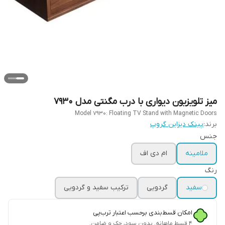
میز تلویزیون دیواری با درب مگنتی مدل ۷۹۳۰
Model 7930: Floating TV Stand with Magnetic Doors
برند:
پینک دیزاین گروپ
جنس
ملامینه
ام دی اف
رنگ
سفید
گردویی
ترکیب سفید و گردویی
امکان قسط‌بندی برحسب اعتبار ترب‌پی
۴ قسط ماهانه. بدون سود، چک و ضامن.