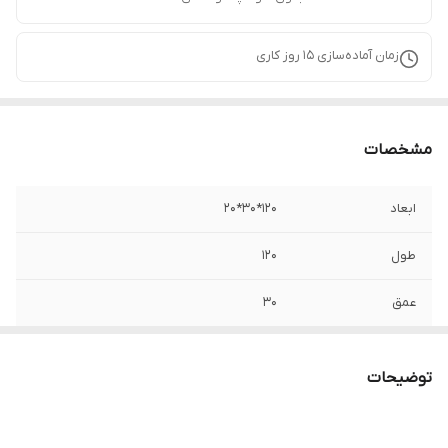
زمان آماده‌سازی
15
روز کاری
مشخصات
ابعاد
120*30*20
طول
120
عمق
30
ارتفاع
20
توضیحات
امکانات ظاهری
درب مگنتی